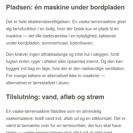
Pladsen: én maskine under bordpladen
Det er hele eksistensberettigelsen. En vaske-tørremaskine giver
dig tørrefunktion i en bolig, hvor der fysisk kun er plads til én
maskine — det lille badeværelse i en bylejlighed, køkkenet
under bordpladen, sommerhuset, kolonihaven.
Den kræver ingen aftræksslange og intet hul i væggen, fordi
fugten enten ryger i afløbet eller opsamles internt. Og den kan
bygges ind bag en låge, hvis der er den nødvendige ventilation.
For mange købere er alternativet ikke to maskiner —
alternativet er tørrestativet i stuen.
Tilslutning: vand, afløb og strøm
En vaske-tørremaskine tilsluttes som en almindelig
vaskemaskine: koldt vand ind, afløb ud og en stikkontakt. Det er
værd at bemærke over for en tørretumbler, der kun skal have
strøm — vaske-tørremaskinen skal altså stå et sted med