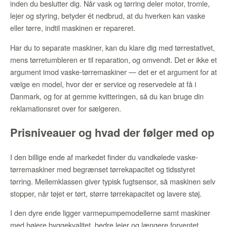
inden du beslutter dig. Når vask og tørring deler motor, tromle,
lejer og styring, betyder ét nedbrud, at du hverken kan vaske
eller tørre, indtil maskinen er repareret.
Har du to separate maskiner, kan du klare dig med tørrestativet,
mens tørretumbleren er til reparation, og omvendt. Det er ikke et
argument imod vaske-tørremaskiner — det er et argument for at
vælge en model, hvor der er service og reservedele at få i
Danmark, og for at gemme kvitteringen, så du kan bruge din
reklamationsret over for sælgeren.
Prisniveauer og hvad der følger med op
I den billige ende af markedet finder du vandkølede vaske-
tørremaskiner med begrænset tørrekapacitet og tidsstyret
tørring. Mellemklassen giver typisk fugtsensor, så maskinen selv
stopper, når tøjet er tørt, større tørrekapacitet og lavere støj.
I den dyre ende ligger varmepumpemodellerne samt maskiner
med højere byggekvalitet, bedre lejer og længere forventet