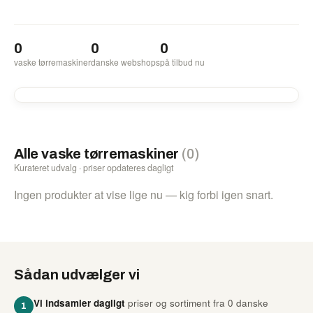
0
0
0
vaske tørremaskiner
danske webshops
på tilbud nu
Alle vaske tørremaskiner
(0)
Kurateret udvalg · priser opdateres dagligt
Ingen produkter at vise lige nu — kig forbi igen snart.
Sådan udvælger vi
Vi indsamler dagligt
priser og sortiment fra 0 danske
1