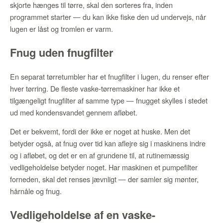
skjorte hænges til tørre, skal den sorteres fra, inden
programmet starter — du kan ikke fiske den ud undervejs, når
lugen er låst og tromlen er varm.
Fnug uden fnugfilter
En separat tørretumbler har et fnugfilter i lugen, du renser efter
hver tørring. De fleste vaske-tørremaskiner har ikke et
tilgængeligt fnugfilter af samme type — fnugget skylles i stedet
ud med kondensvandet gennem afløbet.
Det er bekvemt, fordi der ikke er noget at huske. Men det
betyder også, at fnug over tid kan aflejre sig i maskinens indre
og i afløbet, og det er en af grundene til, at rutinemæssig
vedligeholdelse betyder noget. Har maskinen et pumpefilter
forneden, skal det renses jævnligt — der samler sig mønter,
hårnåle og fnug.
Vedligeholdelse af en vaske-