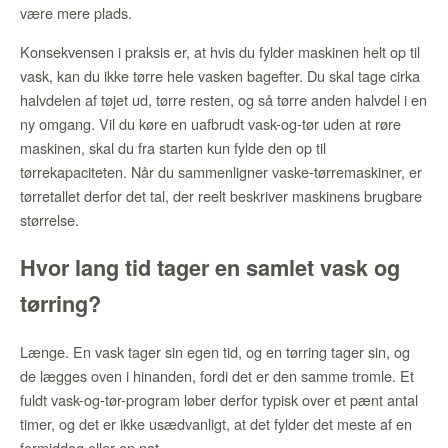
være mere plads.
Konsekvensen i praksis er, at hvis du fylder maskinen helt op til
vask, kan du ikke tørre hele vasken bagefter. Du skal tage cirka
halvdelen af tøjet ud, tørre resten, og så tørre anden halvdel i en
ny omgang. Vil du køre en uafbrudt vask-og-tør uden at røre
maskinen, skal du fra starten kun fylde den op til
tørrekapaciteten. Når du sammenligner vaske-tørremaskiner, er
tørretallet derfor det tal, der reelt beskriver maskinens brugbare
størrelse.
Hvor lang tid tager en samlet vask og
tørring?
Længe. En vask tager sin egen tid, og en tørring tager sin, og
de lægges oven i hinanden, fordi det er den samme tromle. Et
fuldt vask-og-tør-program løber derfor typisk over et pænt antal
timer, og det er ikke usædvanligt, at det fylder det meste af en
formiddag eller en nat.