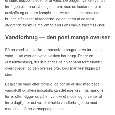
et kølekredsløb i stedet for af vand. De bruger hverken vand til
tørringen eller nær så meget strøm, men de koster mere at
anskaffe og er mere komplekse. Hvilken metode maskinen
bruger, står i specifikationerne, og det er en af de mest
afgørende forskelle mellem to ellers ens vaske-tørremaskiner.
Vandforbrug — den post mange overser
På en vandkølet vaske-tørremaskine bruger selve tørringen
vand — ud over det vand, vasken har brugt. Det er en
driftsomkostning, der ikke findes på en separat tørretumbler
overhovedet, og den overses ofte, fordi man kun kigger på
strøm.
Betaler du vand efter forbrug, og bor du et sted med både
vandafgift og afledningsafgift, kan det mærkes, hvis maskinen
tørrer ofte. Kigger du på en vandkølet model og forventer at
tørre dagligt, er det værd at holde vandforbruget op mod
merprisen på en varmepumpemodel.